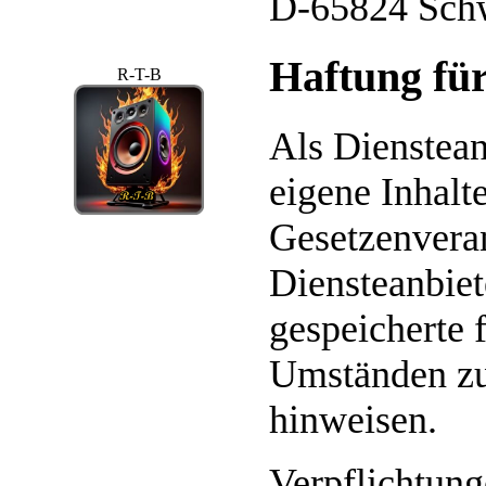
D-65824 Sch
Haftung für
R-T-B
Als Dienstea
eigene Inhalt
Gesetzenveran
Diensteanbiete
gespeicherte
Umständen zu 
hinweisen.
Verpflichtung