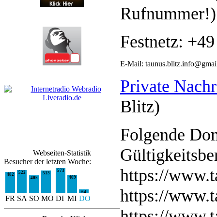
Rufnummer!)
Festnetz: +4
E-Mail:
taunus.blitz.info
@gmai
Private Nachr
Blitz)
Folgende Dom
Gültigkeitsbe
Webseiten-Statistik
Besucher der letzten Woche:
https://www.t
573
522
513
482
409
405
https://www.t
64
FR
SA
SO
MO
DI
MI
DO
https://www.t