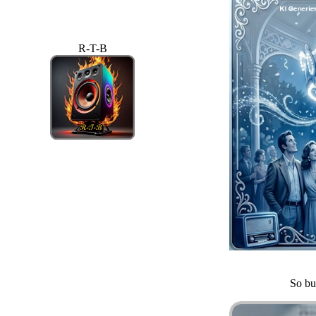
R-T-B
So bu