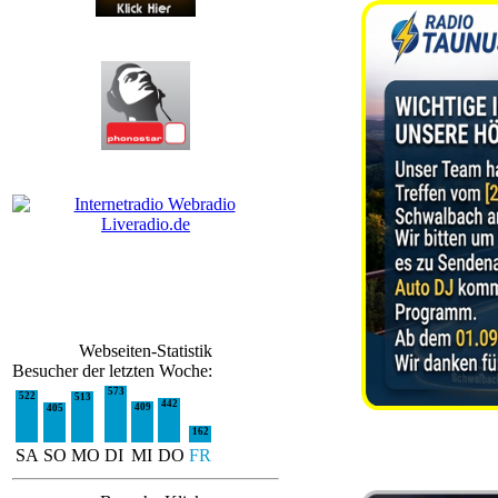
Webseiten-Statistik
Besucher der letzten Woche:
573
522
513
442
409
405
162
SA
SO
MO
DI
MI
DO
FR