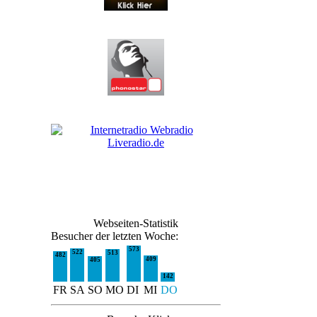
Webseiten-Statistik
Besucher der letzten Woche:
573
522
513
482
409
405
142
FR
SA
SO
MO
DI
MI
DO