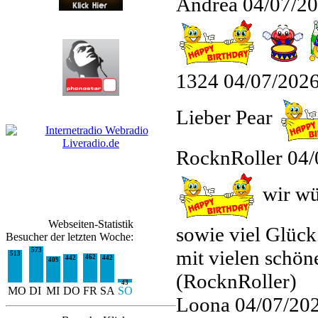
Andrea
04/07/20
1324
04/07/2026
Lieber Pear
RocknRoller
04/
wir wü
Webseiten-Statistik
sowie viel Glüc
Besucher der letzten Woche:
573
mit vielen schö
513
462
442
442
409
(RocknRoller)
43
MO
DI
MI
DO
FR
SA
SO
Loona
04/07/20