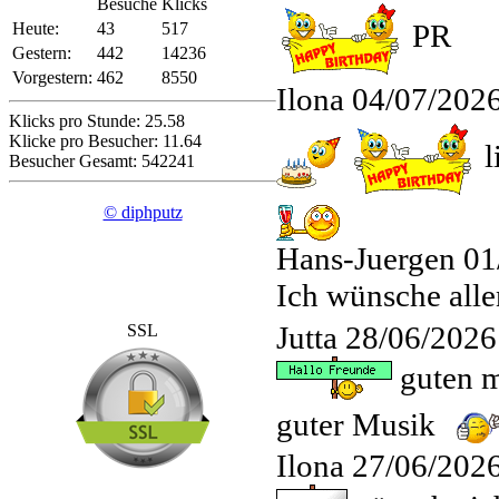
Besuche
Klicks
PR
Heute:
43
517
Gestern:
442
14236
Vorgestern:
462
8550
Ilona
04/07/2026
Klicks pro Stunde: 25.58
Klicke pro Besucher: 11.64
l
Besucher Gesamt: 542241
© diphputz
Hans-Juergen
01
Ich wünsche all
Jutta
28/06/2026
SSL
guten m
guter Musik
Ilona
27/06/2026