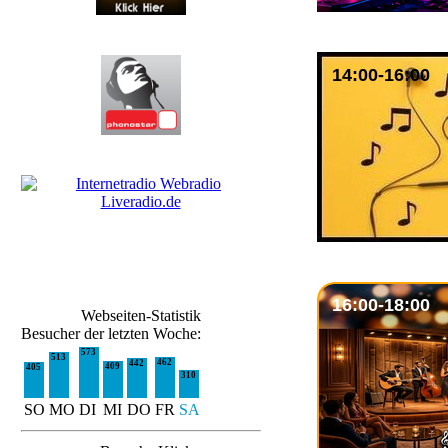
14:00-16:00
16:00-18:00
Webseiten-Statistik
Besucher der letzten Woche:
573
513
462
442
409
405
310
SO
MO
DI
MI
DO
FR
SA