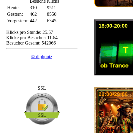
Besuche
Klicks
Heute:
310
9511
Gestern:
462
8550
Vorgestern:
442
6345
18:00-20:00
Klicks pro Stunde: 25.57
Klicke pro Besucher: 11.64
Besucher Gesamt: 542066
© diphputz
SSL
20:00-23:00